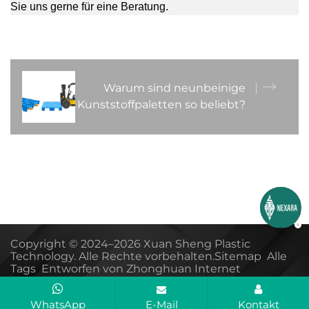
Sie uns gerne für eine Beratung.
Warum sind neunbeinige
Kunststoffpaletten so beliebt?
Copyright © 2024–2026 Xuan Sheng Plastic
Technology. Alle Rechte vorbehalten.
Sitemap
Alle
Tags
Entworfen von Zhonghuan Internet
WhatsApp
E-Mail
Kontakt